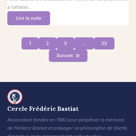
à l’affaiblis…
Lire la suite
1
2
3
…
23
Suivant
Cercle Frédéric Bastiat
Association fondée en 1990 pour perpétuer la mémoire
de Frédéric Bastiat et propager sa philosophie de liberté,