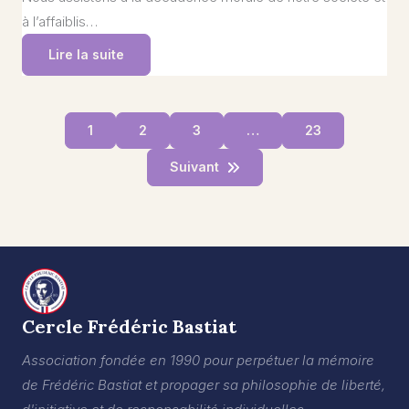
à l’affaiblis…
Lire la suite
1
2
3
…
23
Suivant
Cercle Frédéric Bastiat
Association fondée en 1990 pour perpétuer la mémoire
de Frédéric Bastiat et propager sa philosophie de liberté,