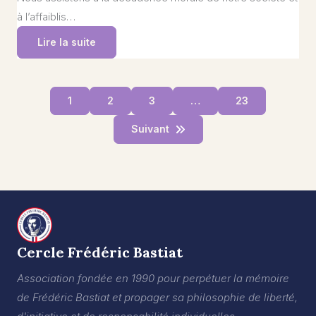
à l’affaiblis…
Lire la suite
1
2
3
…
23
Suivant
Cercle Frédéric Bastiat
Association fondée en 1990 pour perpétuer la mémoire
de Frédéric Bastiat et propager sa philosophie de liberté,