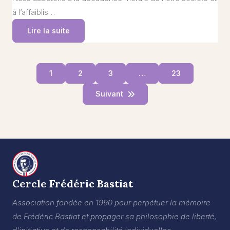
à l’affaiblis…
Lire la suite
1
2
3
…
23
Suivant
Cercle Frédéric Bastiat
Association fondée en 1990 pour perpétuer la mémoire
de Frédéric Bastiat et propager sa philosophie de liberté,