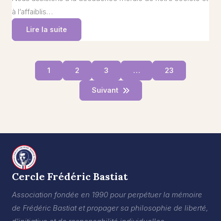
à l’affaiblis…
Lire la suite
1
2
3
…
23
Suivant
Cercle Frédéric Bastiat
Association fondée en 1990 pour perpétuer la mémoire
de Frédéric Bastiat et propager sa philosophie de liberté,