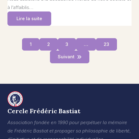
à l’affaiblis…
Lire la suite
1
2
3
…
23
Suivant
Cercle Frédéric Bastiat
Association fondée en 1990 pour perpétuer la mémoire
de Frédéric Bastiat et propager sa philosophie de liberté,