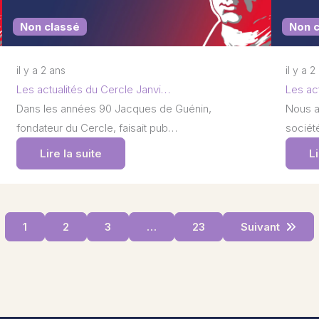
Non classé
Non 
il y a 2 ans
il y a 2
Les actualités du Cercle Janvi…
Les ac
Dans les années 90 Jacques de Guénin,
Nous a
fondateur du Cercle, faisait pub…
société
Lire la suite
Li
1
2
3
…
23
Suivant