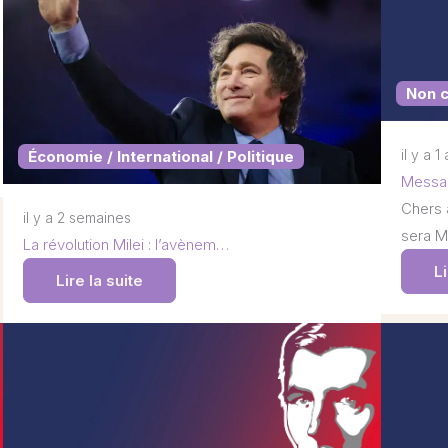
Non 
il y a 1
Économie / International / Politique
Messag
Chers 
il y a 2 semaines
sera M
La révolution Milei : l’avènem…
Li
Lire la suite