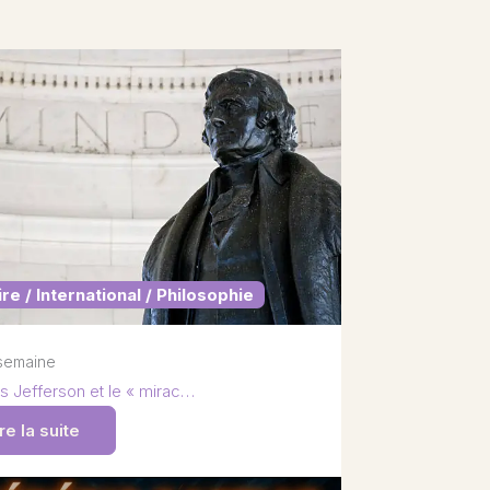
ire / International / Philosophie
1 semaine
 Jefferson et le « mirac…
re la suite