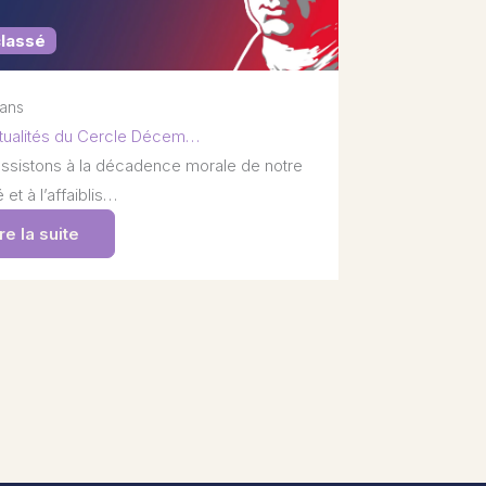
classé
 ans
tualités du Cercle Décem…
ssistons à la décadence morale de notre
 et à l’affaiblis…
re la suite