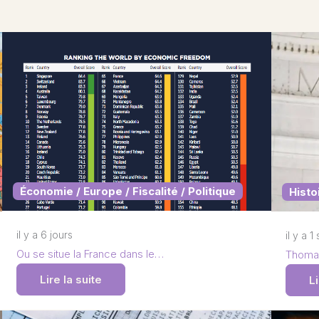
Économie / Europe / Fiscalité / Politique
Histo
il y a 6 jours
il y a 
Ou se situe la France dans le…
Thomas
Lire la suite
Li