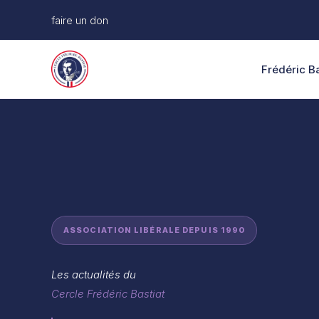
Aller
faire un don
au
contenu
Frédéric Ba
ASSOCIATION LIBÉRALE DEPUIS 1990
Les actualités du
Cercle Frédéric Bastiat