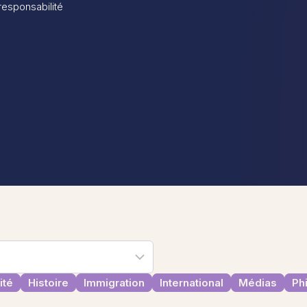
 responsabilité
ité
Histoire
Immigration
International
Médias
Ph