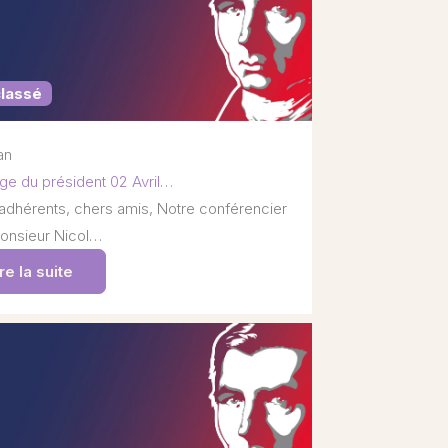
classé
 an
e du président 02 Avril…
adhérents, chers amis, Notre conférencier
onsieur Nicol…
re la suite