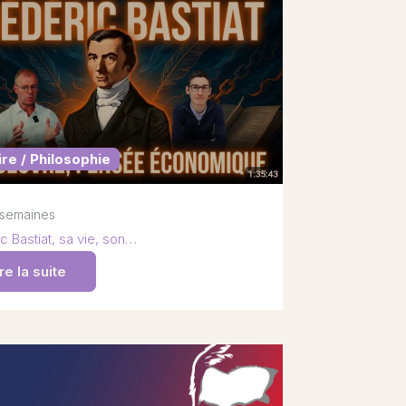
ire / Philosophie
2 semaines
c Bastiat, sa vie, son…
re la suite