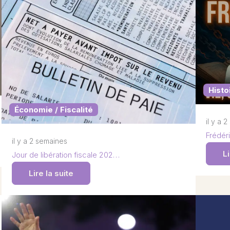
Histo
Économie / Fiscalité
il y a 
Frédéri
il y a 2 semaines
Li
Jour de libération fiscale 202…
Lire la suite