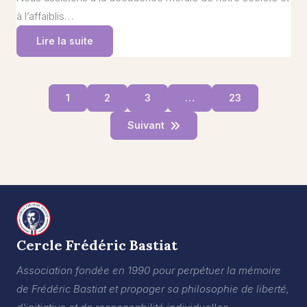
à l’affaiblis…
Lire la suite
1
2
3
…
23
Suivant
Cercle Frédéric Bastiat
Association fondée en 1990 pour perpétuer la mémoire
de Frédéric Bastiat et propager sa philosophie de liberté,