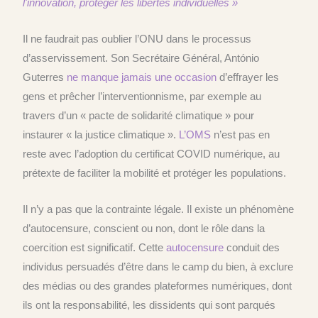
l'innovation, protéger les libertés individuelles »
Il ne faudrait pas oublier l’ONU dans le processus
d’asservissement.
Son Secrétaire Général, António
Guterres
ne manque jamais une occasion
d’effrayer les
gens et prêcher l’interventionnisme, par exemple au
travers d’un « pacte de solidarité climatique » pour
instaurer « la justice climatique ».
L’OMS
n’est pas en
reste avec l’adoption du certificat COVID numérique, au
prétexte de faciliter la mobilité et protéger les populations.
Il n’y a pas que la contrainte lég
ale
. I
l existe un phénomène
d’autocensure, conscient ou non, dont le rôle dans la
coercition est significatif.
Cette
autocensure
conduit des
individus
persuadés d’être dans le camp du bien, à exclure
des médias ou des grandes plateformes numériques,
dont
ils ont la responsabilité,
les dissidents qui sont
parqués