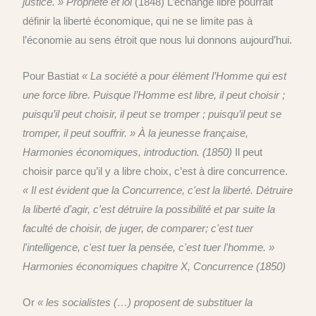
justice. »
Propriété et loi
(1848)
L’échange libre pourrait
définir l
a liberté économique,
qui ne se limite pas à
l’économie au sens étroit que nous lui donnons aujourd’hui.
Pour Bastiat
« La société a pour élément l’
H
omme qui est
une force
libre
. Puisque l’
H
omme est libre, il peut choisir ;
puisqu’il peut choisir, il peut se tromper ; puisqu’il peut se
tromper, il peut souffrir. »
À
la jeunesse française,
Harmonies économiques, introduction. (1850)
Il peut
choisir parce qu’il y a libre choix, c’est à dire concurrence.
« Il est évident que la Concurrence, c'est la liberté. Détruire
la liberté d'agir, c'est détruire la possibilité et par suite la
faculté de choisir, de juger, de comparer; c'est tuer
l'intelligence, c'est tuer la pensée, c'est tuer l'homme. »
Harmonies économiques chapitre X, Concurrence (1850)
Or
« les socialistes
(…)
proposent de substituer la