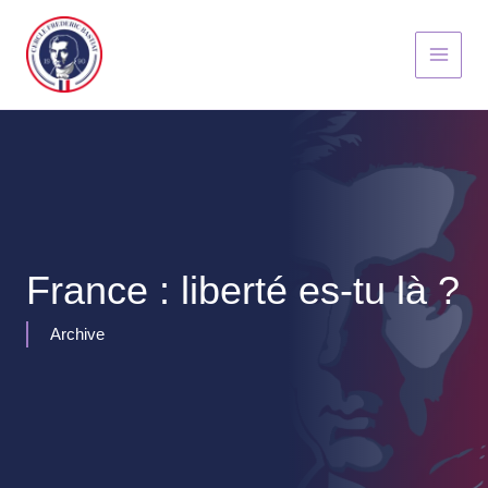
Aller
au
contenu
France : liberté es-tu là ?
Archive