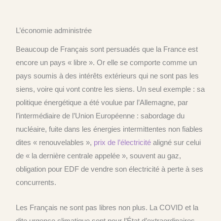
L’économie administrée
Beaucoup de Français sont persuadés que la France est
encore un pays « libre ».
Or e
lle se comporte comme un
pays soumis à des intérêts extérieurs qui ne sont pas les
siens, voire qui vont contre les siens. Un seul exemple : sa
politique énergétique a été voulue par l’Allemagne, par
l’intermédiaire de l’
Union
Europ
éenne
: sabordage du
nucléaire, fuite dans les énergies intermittentes non fiables
dites « renouvelables »,
prix de l’électricité
aligné sur celui
de « la dernière centrale appelée », souvent au
gaz,
obligation pour EDF de vendre son électricité à perte à ses
concurrents
.
L
es Français ne sont pas libres non plus.
La COVID et l
a
dite urgence
climatique sont pour l’État d’extraordinaires