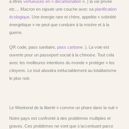
à êtres
vertueuses en « décarbonation
».
) la vie privée
etc… M
acron en rajoute une couche avec sa
planification
écologique
.
Une énergie rare et chère, appelée « sobriété
énergétique » ne peut que conduire à la misère et à la
guerre.
QR code,
pass sanitaire,
pass carbone
.
).
La voie est
ouverte pour
un passeport social à la chinoise. Tout cela
avec les meilleures intentions du monde « protéger » les
citoyens.
Le tout aboutira inéluctablement
au totalitarisme
le plus noir
.
L
e
W
eekend de la liberté « comme un phare dans la nuit »
Notre pays est confronté à des problèmes multiples et
graves. Ces problèmes ne vont que s’accentuant parce