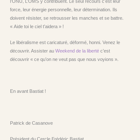
l’ONU, L’OMS y
contribuent
. Le seul recours c’est leur
force, leur énergie personnelle,
leur détermination
. Ils
doivent résister, se retrousser le
s
manches
et se battre
.
« Aide toi le ciel t’aidera » !
Le libéralisme est caricaturé, déformé, honni. Venez le
découvrir.
Assister au
Weekend de la liberté
c’est
découvrir « ce qu’on
ne veut pas que nous voy
i
ons
».
E
n avant Bastiat !
Patrick de Casanove
Président du Cercle Frédéric Bastiat