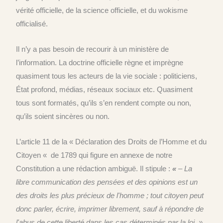
vérité officielle,
de la science officielle,
et du wokisme
officialisé
.
Il n’y a pas
besoin de recourir à un ministère de
l’information. La doctrine officielle règne et imprègne
quasiment
tous les acteurs de la vie sociale : politiciens,
État profond, médias, réseaux sociaux etc.
Quasiment
t
ous sont formatés, qu’ils s’en rendent compte ou non,
qu’ils soient sincères ou non.
L
’article 11 de la « Déclaration des Droits de l’Homme et du
Citoyen « de 1789 qui figure en annexe de notre
Constitution
a une rédaction ambiguë. Il
stipule :
«
– La
libre communication des pensées et des opinions est un
des droits les plus précieux de l'homme ; tout citoyen peut
donc parler, écrire, imprimer librement, sauf à répondre de
l'abus de cette liberté dans les cas déterminés par la loi. »