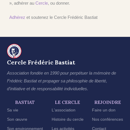
», adhérer au
Cercle
, ou donner.
Adhérez
et soutenez le Cercle Frédéric Bastiat
Cercle Frédéric Bastiat
Association fondée en 1990 pour perpétuer la mémoire de
Frédéric Bastiat et propager sa philosophie de liberté,
d'initiative et de responsabilité individuelles.
BASTIAT
LE CERCLE
REJOINDRE
Sa vie
L'association
Faire un don
Son œuvre
Histoire du cercle
Nos conférences
Son environnement
Les activités
Contact