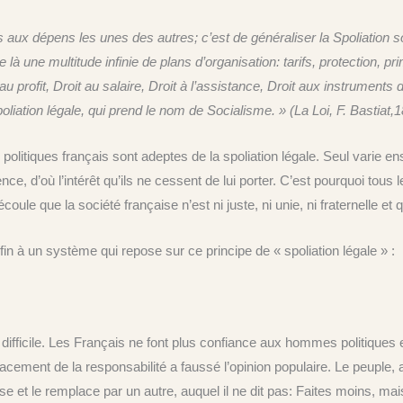
s aux dépens les unes des autres; c’est de généraliser la Spoliation sou
e là une multitude infinie de plans d’organisation: tarifs, protection,
t au profit, Droit au salaire, Droit à l’assistance, Droit aux instruments d
liation légale, qui prend le nom de Socialisme. » (La Loi, F. Bastiat,
litiques français sont adeptes de la spoliation légale. Seul varie ensu
stence, d’où l’intérêt qu’ils ne cessent de lui porter. C’est pourquoi t
ule que la société française n’est ni juste, ni unie, ni fraternelle et 
fin à un système qui repose sur ce principe de « spoliation légale » :
 difficile. Les Français ne font plus confiance aux hommes politiques
acement de la responsabilité a faussé l’opinion populaire. Le peuple, 
rse et le remplace par un autre, auquel il ne dit pas: Faites moins, mai