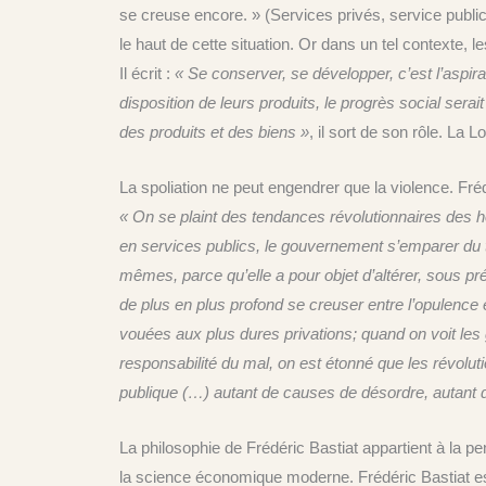
se creuse encore. » (Services privés, service public
le haut de cette situation. Or dans un tel contexte,
Il écrit :
« Se conserver, se développer, c’est l’aspir
disposition de leurs produits, le progrès social serait 
des produits et des biens »
, il sort de son rôle. La L
La spoliation ne peut engendrer que la violence. Frédé
« On se plaint des tendances révolutionnaires des h
en services publics, le gouvernement s’emparer du t
mêmes, parce qu’elle a pour objet d’altérer, sous prét
de plus en plus profond se creuser entre l’opulence 
vouées aux plus dures privations; quand on voit les g
responsabilité du mal, on est étonné que les révolutio
publique (…) autant de causes de désordre, autant d
La philosophie de Frédéric Bastiat appartient à la p
la science économique moderne. Frédéric Bastiat e