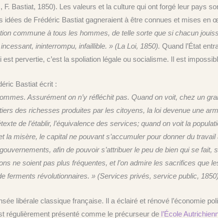
, F. Bastiat, 1850). Les valeurs et la culture qui ont forgé leur pays
 les idées de Frédéric Bastiat gagneraient à être connues et mises en 
ation commune à tous les hommes, de telle sorte que si chacun jouissait
incessant, ininterrompu, infaillible. » (La Loi, 1850).
Quand l’État entr
oi est pervertie, c’est la spoliation légale ou socialisme. Il est impossib
ric Bastiat écrit :
ommes. Assurément on n’y réfléchit pas. Quand on voit, chez un gran
iers des richesses produites par les citoyens, la loi devenue une arm
exte de l’établir, l’équivalence des services; quand on voit la populat
et la misère, le capital ne pouvant s’accumuler pour donner du travai
ouvernements, afin de pouvoir s’attribuer le peu de bien qui se fait, 
ns ne soient pas plus fréquentes, et l’on admire les sacrifices que les p
e ferments révolutionnaires. » (Services privés, service public, 1850
ensée libérale classique française. Il a éclairé et rénové l’économie p
st régulièrement présenté comme le précurseur de
l’École Autrichie