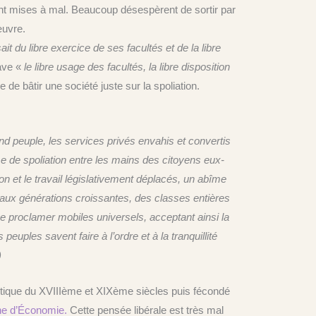
 sont mises à mal. Beaucoup désespèrent de sortir par
œuvre.
 du libre exercice de ses facultés et de la libre
ave «
le libre usage des facultés, la libre disposition
le de bâtir une société juste sur la spoliation.
d peuple, les services privés envahis et convertis
e de spoliation entre les mains des citoyens eux-
ion et le travail législativement déplacés, un abîme
l aux générations croissantes, des classes entières
se proclamer mobiles universels, acceptant ainsi la
euples savent faire à l’ordre et à la tranquillité
)
olitique du XVIIIème et XIXème siècles puis fécondé
nne d’Économie.
Cette pensée libérale est très mal