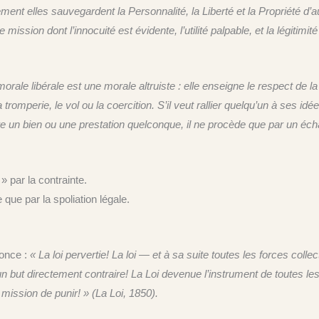
ement elles sauvegardent la Personnalité, la Liberté et la Propriété d’au
 mission dont l’innocuité est évidente, l’utilité palpable, et la légitim
morale libérale est une morale altruiste : elle enseigne le respect de la l
la tromperie, le vol ou la coercition. S’il veut rallier quelqu’un à ses id
utre un bien ou une prestation quelconque, il ne procède que par un éc
 » par la contrainte.
e que par la spoliation légale.
énonce :
« La loi pervertie! La loi — et à sa suite toutes les forces colle
but directement contraire! La Loi devenue l’instrument de toutes les cu
 mission de punir! » (La Loi, 1850).