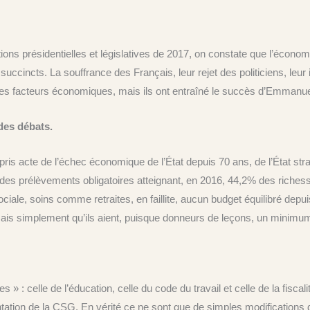
ions présidentielles et législatives de 2017, on constate que l’écono
 succincts. La souffrance des Français, leur rejet des politiciens, l
s des facteurs économiques, mais ils ont entraîné le succès d’Emmanu
 des débats.
t pris acte de l’échec économique de l’État depuis 70 ans, de l’État str
 des prélèvements obligatoires atteignant, en 2016, 44,2% des riches
iale, soins comme retraites, en faillite, aucun budget équilibré depu
, mais simplement qu’ils aient, puisque donneurs de leçons, un minimum
 celle de l’éducation, celle du code du travail et celle de la fiscalit
ntation de la CSG. En vérité ce ne sont que de simples modificatio