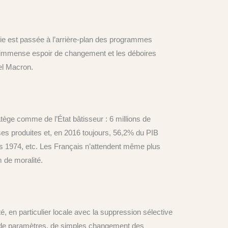
mie est passée à l’arrière-plan des programmes
eur immense espoir de changement et les déboires
el Macron.
atège comme de l’État bâtisseur : 6 millions de
ses produites et, en 2016 toujours, 56,2% du PIB
is 1974, etc. Les Français n’attendent même plus
 de moralité.
é, en particulier locale avec la suppression sélective
ns de paramètres, de simples changement des