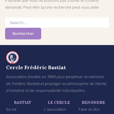
Il semble que nous ne pouvons pas trouver le contenu
demandé. Peut-être qu’une recherche peut vous aider.
Rechercher :
Cercle Frédéric Bastiat
Association fondée en 1990 pour perpétuer la mémoire
de Frédéric Bastiat et propager sa philosophie de liberté,
d'initiative et de responsabilité individuelles.
BASTIAT
LE CERCLE
REJOINDRE
Sa vie
L'association
Faire un don