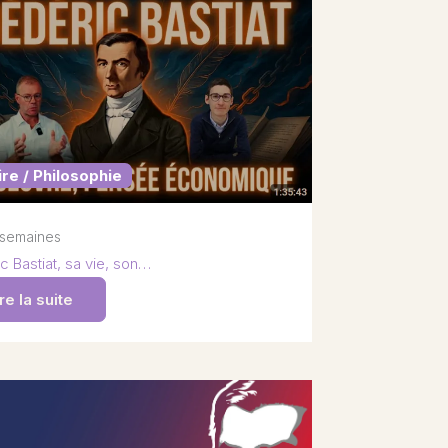
ire / Philosophie
2 semaines
c Bastiat, sa vie, son…
re la suite