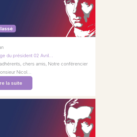
classé
 an
e du président 02 Avril…
adhérents, chers amis, Notre conférencier
onsieur Nicol…
re la suite