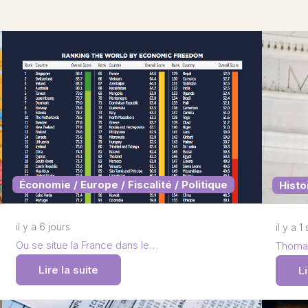
Économie / Europe / Fiscalité / Politique
Histo
il y a 6 jours
il y a 
Ou se situe la France dans le…
Thomas
Lire la suite
Li