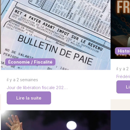
Histo
Économie / Fiscalité
il y a 
Frédéri
il y a 2 semaines
Li
Jour de libération fiscale 202…
Lire la suite