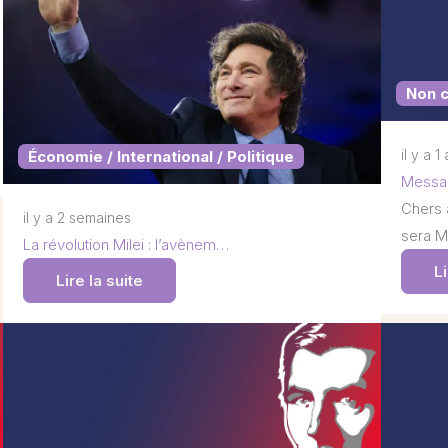
Non 
il y a 1
Économie / International / Politique
Messag
Chers 
il y a 2 semaines
sera M
La révolution Milei : l’avènem…
Li
Lire la suite