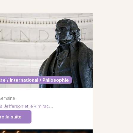
ire / International / Philosophie
1 semaine
 Jefferson et le « mirac…
re la suite