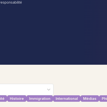
 responsabilité
ité
Histoire
Immigration
International
Médias
Ph