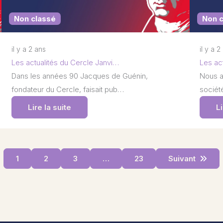
Non classé
Non 
il y a 2 ans
il y a 2
Les actualités du Cercle Janvi…
Les ac
Dans les années 90 Jacques de Guénin,
Nous a
fondateur du Cercle, faisait pub…
société
Lire la suite
Li
1
2
3
…
23
Suivant