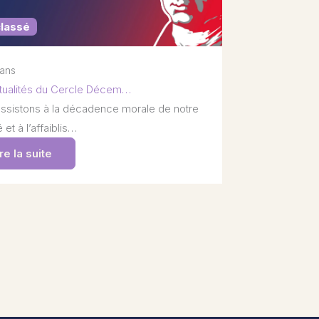
classé
 ans
tualités du Cercle Décem…
ssistons à la décadence morale de notre
 et à l’affaiblis…
re la suite