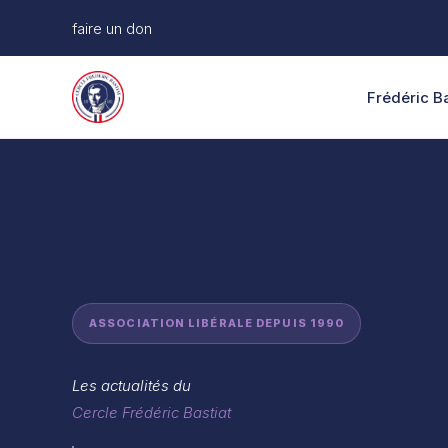
Aller
faire un don
au
contenu
Frédéric Ba
ASSOCIATION LIBÉRALE DEPUIS 1990
Les actualités du
Cercle Frédéric Bastiat