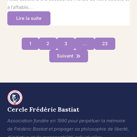
à l’affaiblis…
Lire la suite
1
2
3
…
23
Suivant
Cercle Frédéric Bastiat
Association fondée en 1990 pour perpétuer la mémoire
de Frédéric Bastiat et propager sa philosophie de liberté,