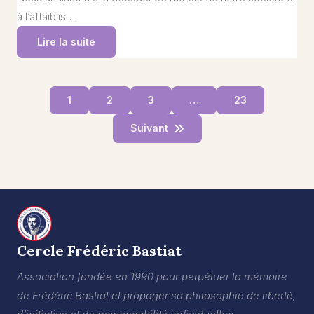
à l’affaiblis…
Lire la suite
1
2
3
…
23
Suivant
Cercle Frédéric Bastiat
Association fondée en 1990 pour perpétuer la mémoire
de Frédéric Bastiat et propager sa philosophie de liberté,