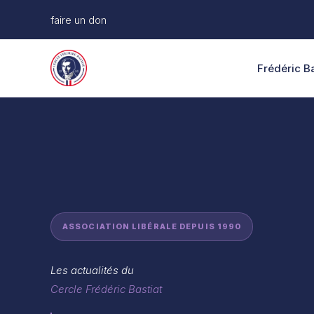
Aller
faire un don
au
contenu
Frédéric Ba
ASSOCIATION LIBÉRALE DEPUIS 1990
Les actualités du
Cercle Frédéric Bastiat