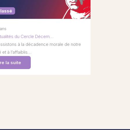
classé
 ans
tualités du Cercle Décem…
ssistons à la décadence morale de notre
 et à l’affaiblis…
re la suite