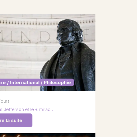
ire / International / Philosophie
 jours
 Jefferson et le « mirac…
re la suite