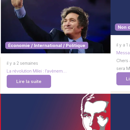
Non 
il y a 1
Économie / International / Politique
Messag
Chers 
il y a 2 semaines
sera M
La révolution Milei : l’avènem…
Li
Lire la suite