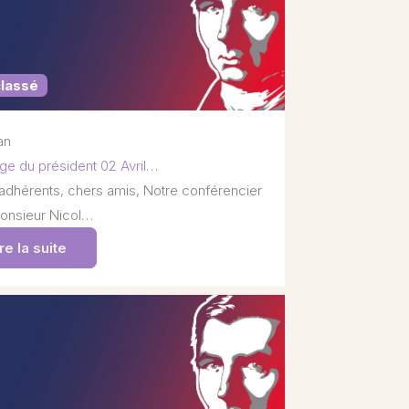
classé
 an
e du président 02 Avril…
adhérents, chers amis, Notre conférencier
onsieur Nicol…
re la suite