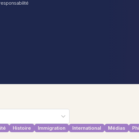
 responsabilité
ité
Histoire
Immigration
International
Médias
Ph