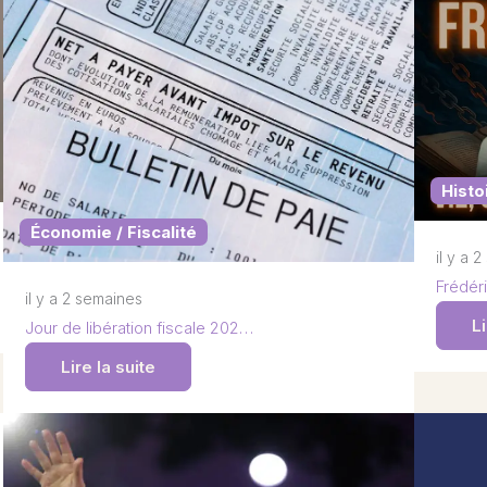
Histo
Économie / Fiscalité
il y a 
Frédéri
il y a 2 semaines
Li
Jour de libération fiscale 202…
Lire la suite