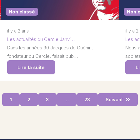
Non classé
Non 
il y a 2 ans
il y a 2
Les actualités du Cercle Janvi…
Les ac
Dans les années 90 Jacques de Guénin,
Nous a
fondateur du Cercle, faisait pub…
société
Lire la suite
Li
1
2
3
…
23
Suivant