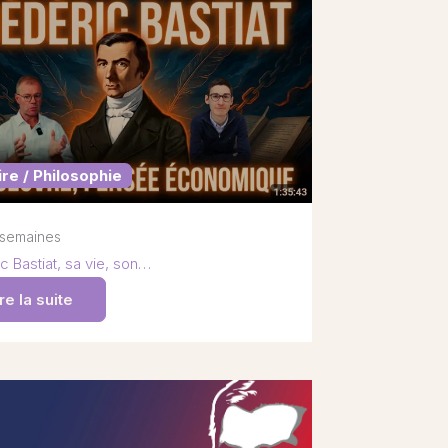
ire / Philosophie
2 semaines
c Bastiat, sa vie, son…
re la suite