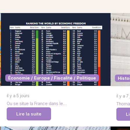
Économie / Europe / Fiscalité / Politique
Histo
il y a 5 jours
il y a 7
Ou se situe la France dans le…
Thomas
Lire la suite
Li