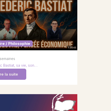
ire / Philosophie
2 semaines
c Bastiat, sa vie, son…
re la suite