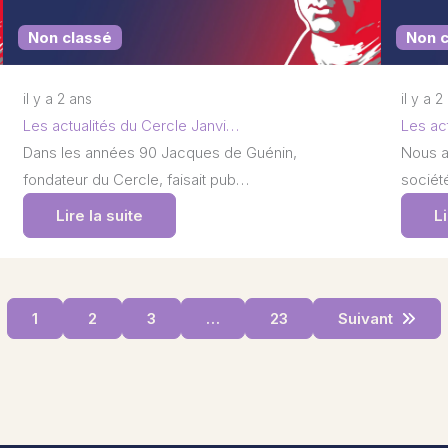
Non classé
Non 
il y a 2 ans
il y a 2
Les actualités du Cercle Janvi…
Les ac
Dans les années 90 Jacques de Guénin,
Nous a
fondateur du Cercle, faisait pub…
société
Lire la suite
Li
1
2
3
…
23
Suivant