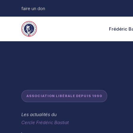
Aller
faire un don
au
contenu
Frédéric Ba
ASSOCIATION LIBÉRALE DEPUIS 1990
Les actualités du
Cercle Frédéric Bastiat