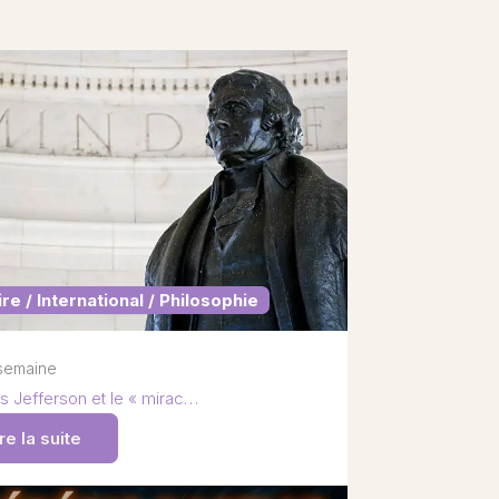
ire / International / Philosophie
1 semaine
 Jefferson et le « mirac…
re la suite