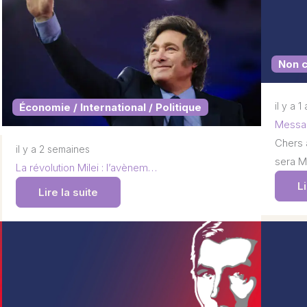
Non 
il y a 1
Économie / International / Politique
Messag
Chers 
il y a 2 semaines
sera M
La révolution Milei : l’avènem…
Li
Lire la suite