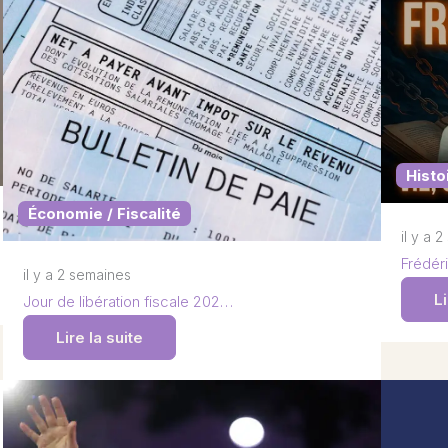
Histo
Économie / Fiscalité
il y a 
Frédéri
il y a 2 semaines
Li
Jour de libération fiscale 202…
Lire la suite