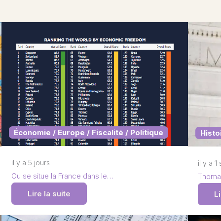
Économie / Europe / Fiscalité / Politique
Histo
il y a 5 jours
il y a 
Ou se situe la France dans le…
Thomas
Lire la suite
Li