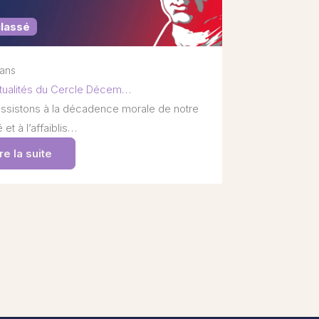
classé
 ans
tualités du Cercle Décem…
ssistons à la décadence morale de notre
 et à l’affaiblis…
re la suite