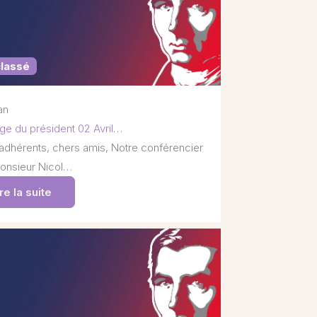
classé
 an
e du président 02 Avril…
adhérents, chers amis, Notre conférencier
onsieur Nicol…
re la suite