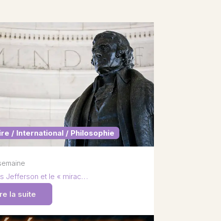
ire / International / Philosophie
1 semaine
 Jefferson et le « mirac…
re la suite