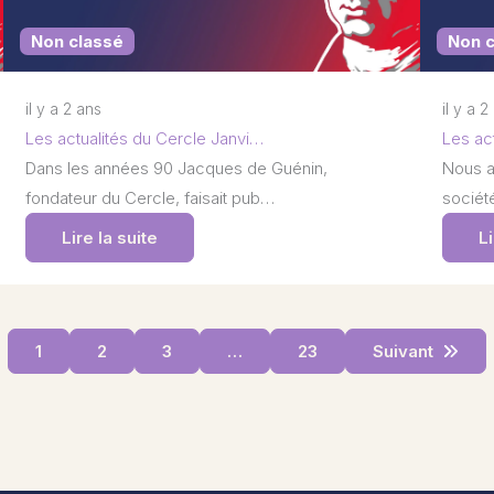
Non classé
Non 
il y a 2 ans
il y a 2
Les actualités du Cercle Janvi…
Les ac
Dans les années 90 Jacques de Guénin,
Nous a
fondateur du Cercle, faisait pub…
société
Lire la suite
Li
1
2
3
…
23
Suivant