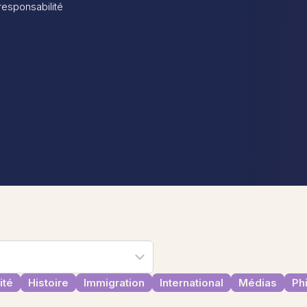
 responsabilité
ité
Histoire
Immigration
International
Médias
Ph