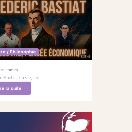
ire / Philosophie
2 semaines
c Bastiat, sa vie, son…
re la suite