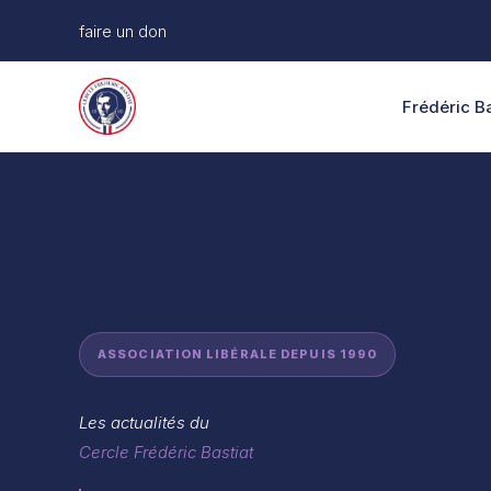
Aller
faire un don
au
contenu
Frédéric Ba
ASSOCIATION LIBÉRALE DEPUIS 1990
Les actualités du
Cercle Frédéric Bastiat