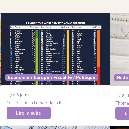
Économie / Europe / Fiscalité / Politique
Histo
il y a 6 jours
il y a 
Ou se situe la France dans le…
Thomas
Lire la suite
Li