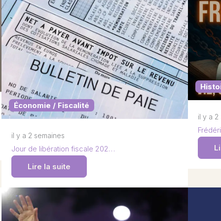
Histo
Économie / Fiscalité
il y a 
Frédéri
il y a 2 semaines
Li
Jour de libération fiscale 202…
Lire la suite