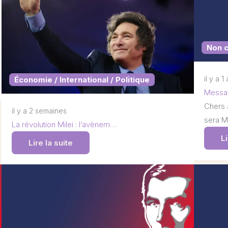
Non 
il y a 1
Économie / International / Politique
Messag
Chers 
il y a 2 semaines
sera M
La révolution Milei : l’avènem…
Li
Lire la suite