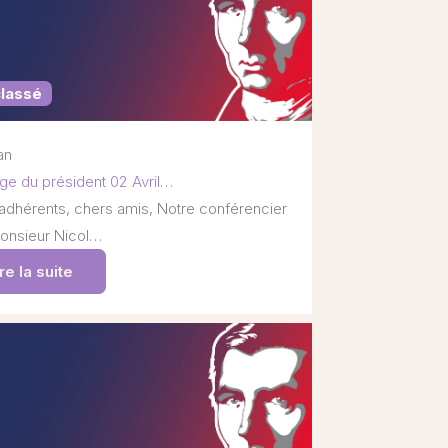
classé
 an
e du président 02 Avril…
adhérents, chers amis, Notre conférencier
onsieur Nicol…
re la suite