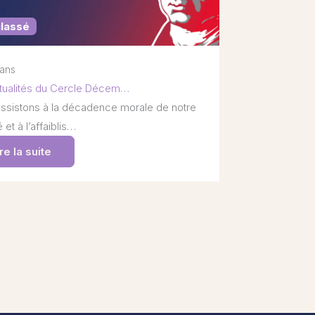
classé
 ans
tualités du Cercle Décem…
ssistons à la décadence morale de notre
 et à l’affaiblis…
re la suite