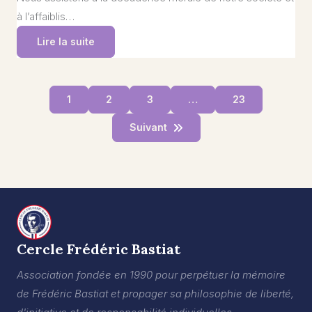
à l’affaiblis…
Lire la suite
1
2
3
…
23
Suivant
Cercle Frédéric Bastiat
Association fondée en 1990 pour perpétuer la mémoire
de Frédéric Bastiat et propager sa philosophie de liberté,