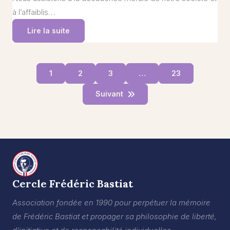
à l’affaiblis…
Lire la suite
1
2
3
…
23
Suivant
Cercle Frédéric Bastiat
Association fondée en 1990 pour perpétuer la mémoire
de Frédéric Bastiat et propager sa philosophie de liberté,