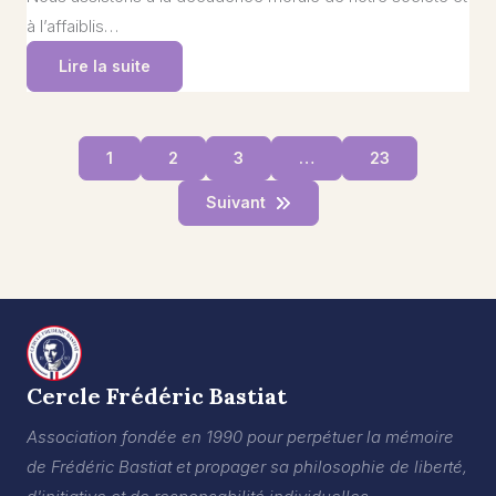
à l’affaiblis…
Lire la suite
1
2
3
…
23
Suivant
Cercle Frédéric Bastiat
Association fondée en 1990 pour perpétuer la mémoire
de Frédéric Bastiat et propager sa philosophie de liberté,