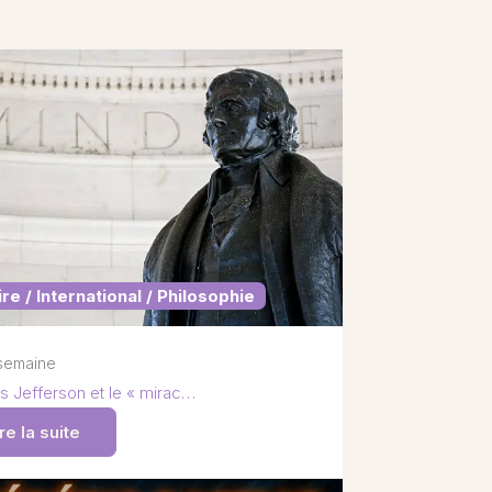
ire / International / Philosophie
1 semaine
 Jefferson et le « mirac…
re la suite