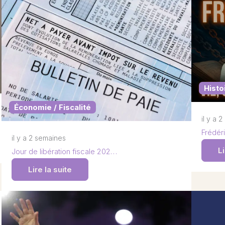
Histo
Économie / Fiscalité
il y a 
Frédéri
il y a 2 semaines
Li
Jour de libération fiscale 202…
Lire la suite