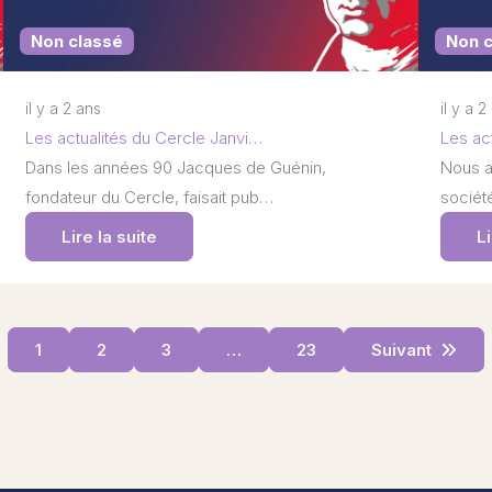
Non classé
Non 
il y a 2 ans
il y a 2
Les actualités du Cercle Janvi…
Les ac
Dans les années 90 Jacques de Guénin,
Nous a
fondateur du Cercle, faisait pub…
société
Lire la suite
Li
1
2
3
…
23
Suivant