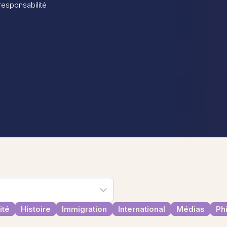
 responsabilité
ité
Histoire
Immigration
International
Médias
Ph