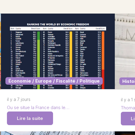
Économie / Europe / Fiscalité / Politique
Histo
il y a 7 jours
il y a 
Ou se situe la France dans le…
Thomas
Lire la suite
Li