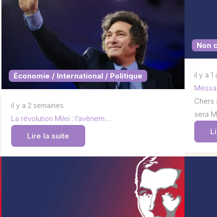
Non 
il y a 1
Économie / International / Politique
Messag
Chers 
il y a 2 semaines
sera M
La révolution Milei : l’avènem…
Li
Lire la suite