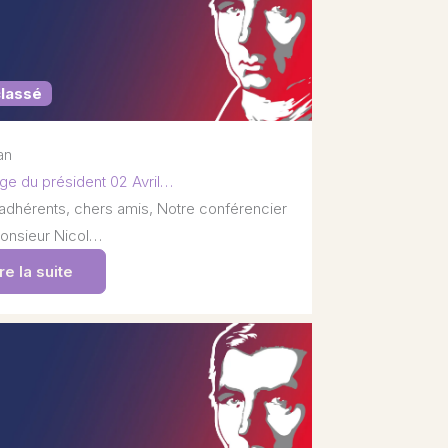
classé
 an
e du président 02 Avril…
adhérents, chers amis, Notre conférencier
onsieur Nicol…
re la suite