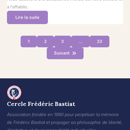
à l’affaiblis…
Lire la suite
1
2
3
…
23
Suivant
Cercle Frédéric Bastiat
Association fondée en 1990 pour perpétuer la mémoire
de Frédéric Bastiat et propager sa philosophie de liberté,