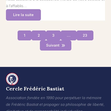
à l’affaiblis…
Lire la suite
1
2
3
…
23
Suivant
Cercle Frédéric Bastiat
Association fondée en 1990 pour perpétuer la mémoire
de Frédéric Bastiat et propager sa philosophie de liberté,