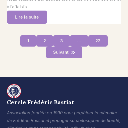
à l’affaiblis…
Lire la suite
1
2
3
…
23
Suivant
Cercle Frédéric Bastiat
Association fondée en 1990 pour perpétuer la mémoire
de Frédéric Bastiat et propager sa philosophie de liberté,