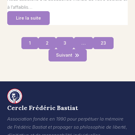
à l’affaiblis…
Lire la suite
1
2
3
…
23
Suivant
Cercle Frédéric Bastiat
Association fondée en 1990 pour perpétuer la mémoire
de Frédéric Bastiat et propager sa philosophie de liberté,