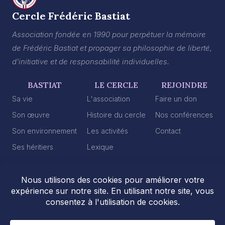
Cercle Frédéric Bastiat
Association fondée en 1990 pour perpétuer la mémoire
de Frédéric Bastiat et propager sa philosophie de liberté,
d'initiative et de responsabilité individuelles.
BASTIAT
LE CERCLE
REJOINDRE
Sa vie
L'association
Faire un don
Son œuvre
Histoire du cercle
Nos conférences
Son environnement
Les activités
Contact
Ses héritiers
Lexique
2026 © Cercle Frédéric Bastiat
Mentions légales