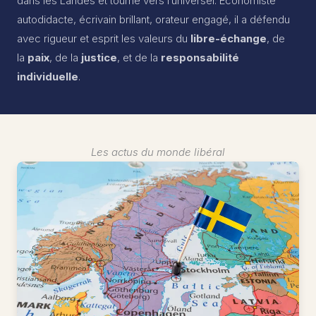
dans les Landes et tourné vers l’universel. Économiste
autodidacte, écrivain brillant, orateur engagé, il a défendu
avec rigueur et esprit les valeurs du
libre-échange
, de
la
paix
, de la
justice
, et de la
responsabilité
individuelle
.
Les actus du monde libéral