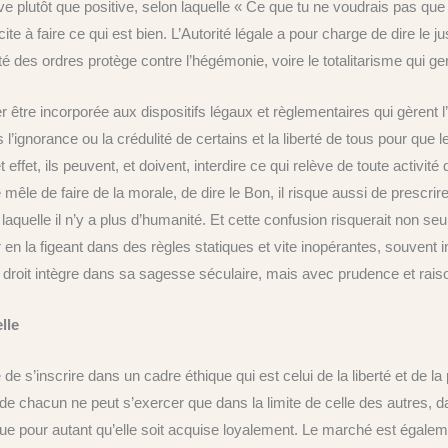
 plutôt que positive, selon laquelle « Ce que tu ne voudrais pas que l’on 
ncite à faire ce qui est bien. L’Autorité légale a pour charge de dire le ju
ité des ordres protège contre l’hégémonie, voire le totalitarisme qui g
être incorporée aux dispositifs légaux et règlementaires qui gèrent l
s l’ignorance ou la crédulité de certains et la liberté de tous pour que
ffet, ils peuvent, et doivent, interdire ce qui relève de toute activité d
e mêle de faire de la morale, de dire le Bon, il risque aussi de prescri
quelle il n’y a plus d’humanité. Et cette confusion risquerait non seule
r en la figeant dans des règles statiques et vite inopérantes, souvent 
e droit intègre dans sa sagesse séculaire, mais avec prudence et rais
lle
é
de s’inscrire dans un cadre éthique qui est celui de la liberté et de
 de chacun ne peut s’exercer que dans la limite de celle des autres, 
que pour autant qu’elle soit acquise loyalement. Le marché est égalem