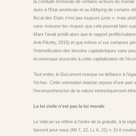
la conduite immorale de certains acteurs du monde fin
dues à l’Etat américain et au lobbying de certains d
fiscal des Etats n’est pas toujours juste », mais plu
sans mesurer les risques que cela pourrait faire sup
Marx l’avait prédit alors que le rapport profits/sal
Anti-Piketty, 2015) et que même si sur certaines pério
l’intensification des besoins capitalistiques sans po
économique associée à cette capitalisation de l’éco
Tout entier, le Document marque sa défiance à l’éga
l’échec. Cette orientation biaisée repose d’une part s
l’incompréhension de la nature intrinsèquement éth
La loi civile n’est pas la loi morale
Le Vatican se réfère à l’ordre de la gratuité, à la rè
fassent pour nous (Mt 7, 12, Lc 6, 31) ». Et il voudrai