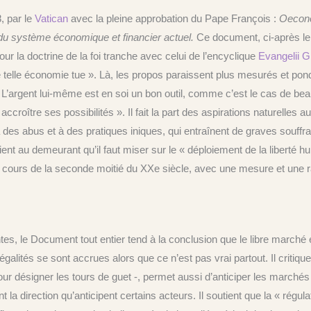
, par le
Vatican
avec la pleine approbation du Pape François :
Oecono
du système économique et financier actuel.
Ce document, ci-après le 
r la doctrine de la foi tranche avec celui de l’encyclique
Evangelii G
 telle économie tue ». Là, les propos paraissent plus mesurés et po
 L’argent lui-même est en soi un bon outil, comme c’est le cas de be
accroître ses possibilités ». Il fait la part des aspirations naturelles au
des abus et à des pratiques iniques, qui entraînent de graves souffra
ent au demeurant qu’il faut miser sur le « déploiement de la liberté hu
cours de la seconde moitié du XXe siècle, avec une mesure et une r
es, le Document tout entier tend à la conclusion que le libre marché
négalités se sont accrues alors que ce n’est pas vrai partout. Il critiq
our désigner les tours de guet -, permet aussi d’anticiper les marchés
t la direction qu’anticipent certains acteurs. Il soutient que la « rég