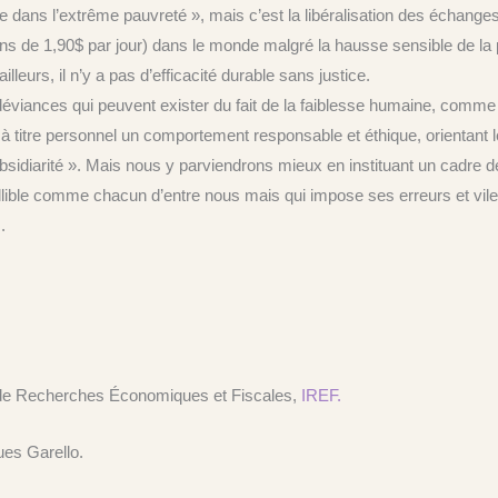
ans l’extrême pauvreté », mais c’est la libéralisation des échanges 
 de 1,90$ par jour) dans le monde malgré la hausse sensible de la popu
illeurs, il n’y a pas d’efficacité durable sans justice.
éviances qui peuvent exister du fait de la faiblesse humaine, comme il 
 à titre personnel un comportement responsable et éthique, orientant 
ubsidiarité ». Mais nous y parviendrons mieux en instituant un cadre de
illible comme chacun d’entre nous mais qui impose ses erreurs et vileni
.
ut de Recherches Économiques et Fiscales,
IREF.
es Garello.