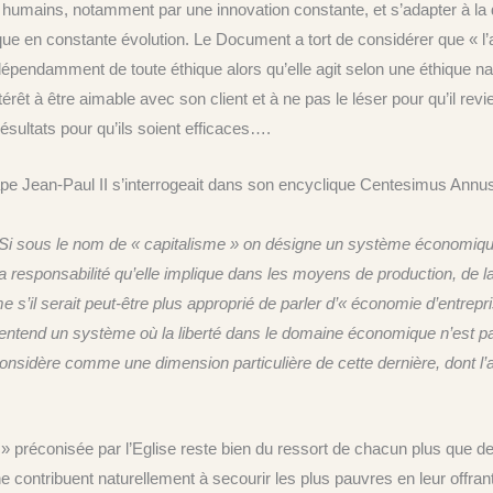
 humains, notamment par une innovation constante, et s’adapter à l
que en constante évolution. Le Document a tort de considérer que « 
dépendamment de toute éthique alors qu’elle agit selon une éthique natu
êt à être aimable avec son client et à ne pas le léser pour qu’il revie
résultats pour qu’ils soient efficaces….
 Jean-Paul II s’interrogeait dans son encyclique Centesimus Annus (
Si sous le nom de « capitalisme » on désigne un système économique q
 la responsabilité qu’elle implique dans les moyens de production, de l
s’il serait peut-être plus approprié de parler d’« économie d’entre
n entend un système où la liberté dans le domaine économique n’est pa
considère comme une dimension particulière de cette dernière, dont l’ax
s » préconisée par l’Eglise reste bien du ressort de chacun plus que 
ne contribuent naturellement à secourir les plus pauvres en leur offran