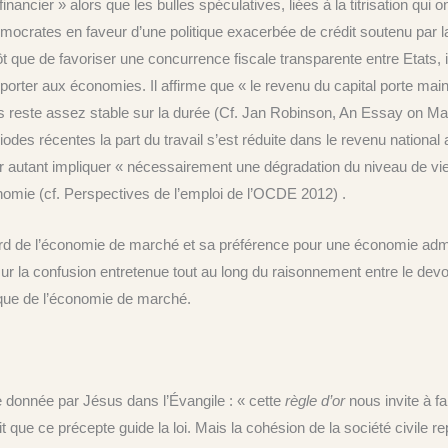
ancier » alors que les bulles spéculatives, liées à la titrisation qui 
émocrates en faveur d’une politique exacerbée de crédit soutenu par la
tôt que de favoriser une concurrence fiscale transparente entre Etats, 
porter aux économies. Il affirme que « le revenu du capital porte mai
aires reste assez stable sur la durée (Cf. Jan Robinson, An Essay on M
des récentes la part du travail s’est réduite dans le revenu national a
ur autant impliquer « nécessairement une dégradation du niveau de vie 
nomie (cf. Perspectives de l’emploi de l’OCDE 2012) .
rd de l’économie de marché et sa préférence pour une économie admini
ur la confusion entretenue tout au long du raisonnement entre le devoir 
ique de l’économie de marché.
gle donnée par Jésus dans l’Évangile : « cette
règle d’or
nous invite à f
t que ce précepte guide la loi. Mais la cohésion de la société civile rep