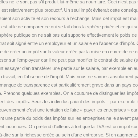
elles ne le sont pas s’il produit lui-même sa nourriture. Ceci n’est
l est relativement plus productif. Un seul impôt éviterait cette conséqu
ue soient son activité et son recours à l’échange. Mais cet impôt es
 est utile de comparer ce qui se fait dans la sphère privée et ce qui s
 sphère publique on ne sait pas qui supporte effectivement le poids de
 soit signé entre un employeur et un salarié en l’absence d’impôt. Ce
e de créer un impôt sur la valeur créée par la mise en œuvre de ce c
er sur l’employeur car il ne peut pas modifier le contrat de salaire (s’il
nt essayer d’en transférer une partie sur le salarié, par exemple en 
é du travail, en l’absence de l’impôt. Mais nous ne savons absolument p
 Ce manque de transparence est particulièrement grave dans un pays 
le. Prenons quelques exemples. On a coutume de distinguer les impôts
ient des impôts. Seuls les individus paient des impôts – par exemple l
ouvernement c’est une tentation de faire « payer les entreprises » car 
nt une partie du poids des impôts sur les entreprises ne le savent pa
t inconnues. On prétend d’ailleurs à tort que la TVA est un impôt su
-à-dire sur la richesse créée au sein d’une entreprise. Si on augmente 