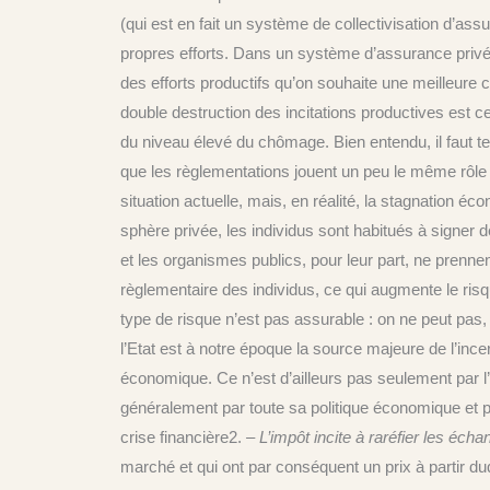
(qui est en fait un système de collectivisation d’as
propres efforts. Dans un système d’assurance privée e
des efforts productifs qu’on souhaite une meilleu
double destruction des incitations productives est 
du niveau élevé du chômage. Bien entendu, il faut te
que les règlementations jouent un peu le même rôle 
situation actuelle, mais, en réalité, la stagnation
sphère privée, les individus sont habitués à signer 
et les organismes publics, pour leur part, ne prenne
règlementaire des individus, ce qui augmente le risqu
type de risque n’est pas assurable : on ne peut pas,
l’Etat est à notre époque la source majeure de l’incer
économique. Ce n’est d’ailleurs pas seulement par l’i
généralement par toute sa politique économique et par
crise financière2.
– L’impôt incite à raréfier les éch
marché et qui ont par conséquent un prix à partir duq