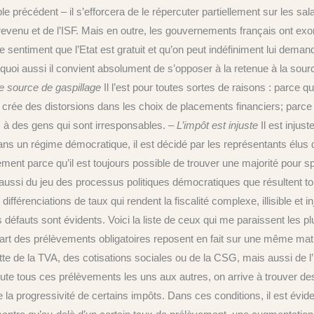
précédent – il s’efforcera de le répercuter partiellement sur les sal
le revenu et de l’ISF. Mais en outre, les gouvernements français ont e
e sentiment que l’Etat est gratuit et qu’on peut indéfiniment lui dem
rquoi aussi il convient absolument de s’opposer à la retenue à la sour
e source de gaspillage
Il l’est pour toutes sortes de raisons : parce qu
’il crée des distorsions dans les choix de placements financiers; parc
 à des gens qui sont irresponsables. –
L’impôt est injuste
Il est injust
dans un régime démocratique, il est décidé par les représentants élus
plement parce qu’il est toujours possible de trouver une majorité pour sp
est aussi du jeu des processus politiques démocratiques que résultent 
fférenciations de taux qui rendent la fiscalité complexe, illisible et i
 défauts sont évidents. Voici la liste de ceux qui me paraissent les p
plupart des prélèvements obligatoires reposent en fait sur une même mat
ette de la TVA, des cotisations sociales ou de la CSG, mais aussi de l
oute tous ces prélèvements les uns aux autres, on arrive à trouver de
e la progressivité de certains impôts. Dans ces conditions, il est évide