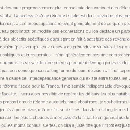
t devenue progressivement plus consciente des excès et des défauts 
iscal ». La nécessité d’une réforme fiscale est donc devenue plus pre
nt données à ces préoccupations relèvent généralement de ce qu’on peu
au petit impôt, on modifie des exonérations ou l’on déplace un plafo
des objectifs spécifiques consistant en fait à satisfaire des revendica
opinion (par exemple les « riches » ou prétendus tels). Mais il leur m
 politiques et bureaucrates – n’ont généralement pas une compréhen
mprendre. Ils se satisfont de critères purement démagogiques et élect
t pas des conséquences à long terme de leurs décisions. Il faut cepen
dre à cause de l’interdépendance générale qui existe entre toutes les
e réforme fiscale pour la France, il me semble indispensable d’évoqu
scalité. Il sera alors possible de repérer les défauts les plus nuisible
 propositions de réforme auxquels nous aboutirons, je souhaiterais fo
 objectifs à poursuivre, même s’ils sont situés dans le très long terme.
I
ces les plus fâcheuses à mon avis de la fiscalité en général ou de ce
ou les moins connus. Certes, on dira à juste titre que l’impôt est just