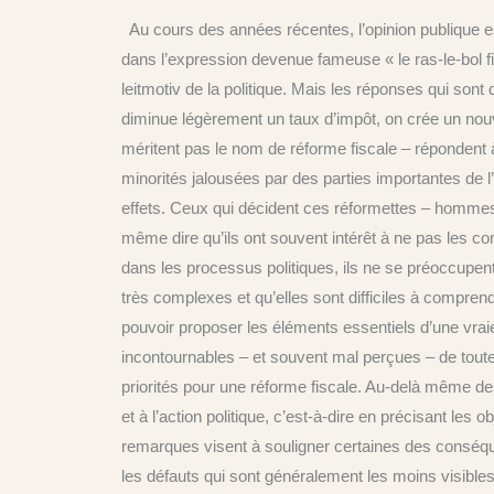
Au cours des années récentes, l’opinion publique es
dans l’expression devenue fameuse « le ras-le-bol f
leitmotiv de la politique. Mais les réponses qui so
diminue légèrement un taux d’impôt, on crée un nouve
méritent pas le nom de réforme fiscale – répondent à 
minorités jalousées par des parties importantes de l’
effets. Ceux qui décident ces réformettes – hommes
même dire qu’ils ont souvent intérêt à ne pas les co
dans les processus politiques, ils ne se préoccupen
très complexes et qu’elles sont difficiles à compren
pouvoir proposer les éléments essentiels d’une vrai
incontournables – et souvent mal perçues – de toute fi
priorités pour une réforme fiscale. Au-delà même des
et à l’action politique, c’est-à-dire en précisant les
remarques visent à souligner certaines des conséquen
les défauts qui sont généralement les moins visibles 