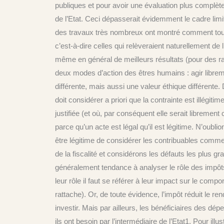
publiques et pour avoir une évaluation plus complète 
de l’Etat. Ceci dépasserait évidemment le cadre lim
des travaux très nombreux ont montré comment toute
c’est-à-dire celles qui relèveraient naturellement de 
même en général de meilleurs résultats (pour des rais
deux modes d’action des êtres humains : agir libremen
différente, mais aussi une valeur éthique différente. 
doit considérer a priori que la contrainte est illégiti
justifiée (et où, par conséquent elle serait librement
parce qu’un acte est légal qu’il est légitime. N’oublion
être légitime de considérer les contribuables comme
de la fiscalité et considérons les défauts les plus gr
généralement tendance à analyser le rôle des impôts
leur rôle il faut se référer à leur impact sur le com
rattache). Or, de toute évidence, l’impôt réduit le re
investir. Mais par ailleurs, les bénéficiaires des dé
ils ont besoin par l’intermédiaire de l’Etat1. Pour