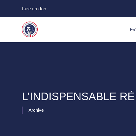
Aller
faire un don
au
contenu
Fré
L’INDISPENSABLE R
Archive