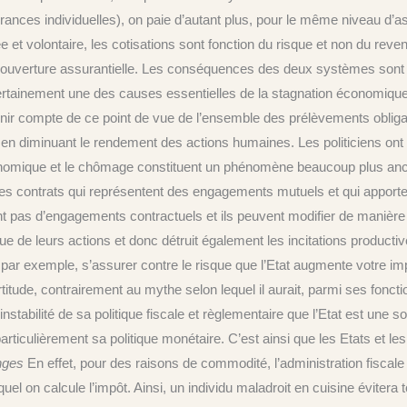
surances individuelles), on paie d’autant plus, pour le même niveau d’
t volontaire, les cotisations sont fonction du risque et non du revenu, 
re couverture assurantielle. Les conséquences des deux systèmes s
certainement une des causes essentielles de la stagnation économique
nir compte de ce point de vue de l’ensemble des prélèvements obligato
en diminuant le rendement des actions humaines. Les politiciens ont 
 économique et le chômage constituent un phénomène beaucoup plus anc
des contrats qui représentent des engagements mutuels et qui apporten
nt pas d’engagements contractuels et ils peuvent modifier de manière d
e de leurs actions et donc détruit également les incitations productiv
 par exemple, s’assurer contre le risque que l’Etat augmente votre imp
titude, contrairement au mythe selon lequel il aurait, parmi ses fonctio
nstabilité de sa politique fiscale et règlementaire que l’Etat est une s
ticulièrement sa politique monétaire. C’est ainsi que les Etats et les
anges
En effet, pour des raisons de commodité, l’administration fiscale p
uel on calcule l’impôt. Ainsi, un individu maladroit en cuisine évitera