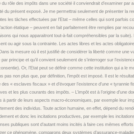
du rôle des impôts dans une société il conviendrait d’examiner par ail
ité du présent exposé. Je me permettrai seulement de présenter la rem
s les tâches effectuées par l’Etat – même celles qui sont parfois c
l’action étatique – peuvent en fait parfaitement être remplies par recou
ons qui nous apparaitront tout-à-fait compréhensibles par la suite). Il
t ou agir sous la contrainte. Les actes libres et les actes obligatoir
Dans la mesure où il est justifié de considérer la liberté comme une va
me par principe et qu’il convient seulement de s’interroger sur l’existenc
 consentie). Or, l’Etat peut se définir comme cette institution qui a le 
s pas non plus que, par définition, l’impôt est imposé. Il est le résultat
 des « esclaves fiscaux » et d’évoquer l’existence d’une « tyrannie f
aves et les plus courants des impôts. – L’impôt est à l’origine d’une d
 à partir de leurs aspects macro-économiques, par exemple leur impac
portement des individus. Toute action humaine, en effet, dépend du ren
ndement et donc les incitations productives, par exemple les incitations
penses publiques sont d’autant moins incités à faire ces mêmes efforts 
 illustrer ce phénomène, comparons deux systèmes d’assurance-maladie