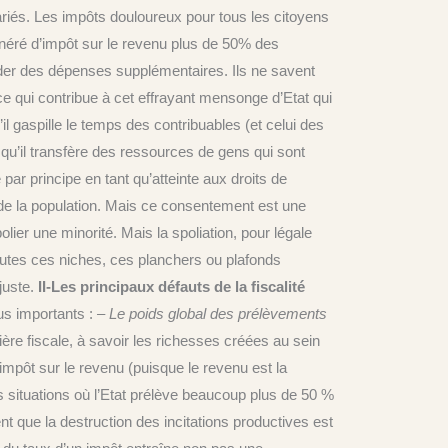
ariés. Les impôts douloureux pour tous les citoyens
xonéré d’impôt sur le revenu plus de 50% des
ander des dépenses supplémentaires. Ils ne savent
ce qui contribue à cet effrayant mensonge d’Etat qui
’il gaspille le temps des contribuables (et celui des
e qu’il transfère des ressources de gens qui sont
e par principe en tant qu’atteinte aux droits de
 de la population. Mais ce consentement est une
olier une minorité. Mais la spoliation, pour légale
toutes ces niches, ces planchers ou plafonds
njuste.
II-Les principaux défauts de la fiscalité
lus importants :
– Le poids global des prélèvements
ière fiscale, à savoir les richesses créées au sein
’impôt sur le revenu (puisque le revenu est la
s situations où l’Etat prélève beaucoup plus de 50 %
nt que la destruction des incitations productives est