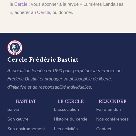
le
Cercle
: vous abonner à la revue « Lumières Landaises
», adhérer au
Cercle
, ou donner.
Cercle Frédéric Bastiat
Association fondée en 1990 pour perpétuer la mémoire de
Frédéric Bastiat et propager sa philosophie de liberté,
d'initiative et de responsabilité individuelles.
BASTIAT
LE CERCLE
REJOINDRE
Sa vie
L'association
Faire un don
Son œuvre
Histoire du cercle
Nos conférences
Son environnement
Les activités
Contact