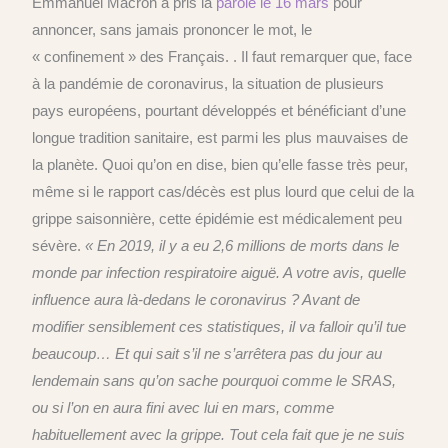
Emmanuel Macron a pris la
parole le 16 mars
pour
annoncer, sans jamais prononcer le mot, le
« confinement » des Français. . Il faut remarquer que, face
à la pandémie de coronavirus, la situation de plusieurs
pays européens, pourtant développés et bénéficiant d’une
longue tradition sanitaire, est parmi les plus mauvaises de
la planète. Quoi qu’on en dise, bien qu’elle fasse très peur,
même si le rapport cas/décès est plus lourd que celui de la
grippe saisonnière, cette épidémie est médicalement peu
sévère.
« En 2019, il y a eu 2,6 millions de morts dans le
monde par infection respiratoire aiguë. A votre avis, quelle
influence aura là-dedans le coronavirus ? Avant de
modifier sensiblement ces statistiques, il va falloir qu’il tue
beaucoup… Et qui sait s’il ne s’arrêtera pas du jour au
lendemain sans qu’on sache pourquoi comme le SRAS,
ou si l’on en aura fini avec lui en mars, comme
habituellement avec la grippe. Tout cela fait que je ne suis